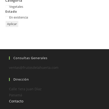
Categoría
Vegetales
Estado
En existencia
Aplicar
Consultas Generales
ventas@frutosdelahuerta.com
Dirección
Calle 1era Juan Díaz
Panamá
Contacto