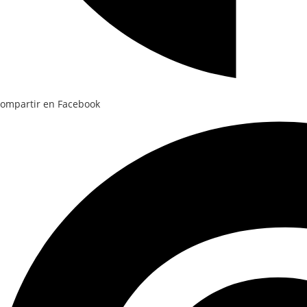
ompartir en Facebook
e
bre
n
na
ueva
entana