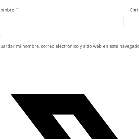
Nombre
*
Corr
uardar mi nombre, correo electrónico y sitio web en este navegad
e
bre
n
na
ueva
entana