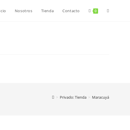
Alternar
icio
Nosotros
Tienda
Contacto
0
búsqueda
de
la
web
>
Privado: Tienda
>
Maracuyá