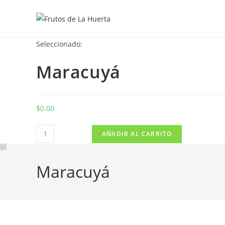
Saltar
al
contenido
Seleccionado:
Maracuyá
$
0.00
Maracuyá
AÑADIR AL CARRITO
cantidad
Maracuyá